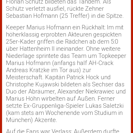
Florian Schütz bildeten das Tandem. Als
Schütz verletzt ausfiel, rückte Zehner
Sebastian Hofmann (25 Treffer) in die Spitze.
Keeper Marius Hofmann ein Rückhalt: Im mit
höherklassig erprobten Akteuren gespickten
25er-Kader griffen die Rädchen ab dem 5:0
über Hattenheim II ineinander. Ohne weitere
Niederlage sprintete das Team um Topkeeper
Marius Hofmann (anfangs half AH-Crack
Andreas Kratzke im Tor aus) zur
Meisterschaft. Kapitän Patrick Hock und
Christophe Kujawski bildeten als Sechser das
Duo der Abräumer, Alexander Niekrawiec und
Marius Höhn wirbelten auf Außen. Ferner
setzte Ex-Gruppenliga-Spieler Lukas Saletzki
(kam stets am Wochenende vom Studium in
München) Akzente.
Auf die Fans war Verlass: Außerdem durfte