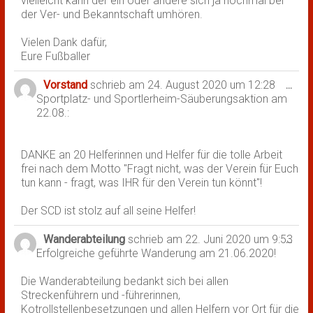
vielleicht kann der ein oder andere sich ja nochmal bei
der Ver- und Bekanntschaft umhören.
Vielen Dank dafür,
Eure Fußballer
Vorstand
schrieb am
24. August 2020
um
12:28
Dies
...
Sportplatz- und Sportlerheim-Säuberungsaktion am
Met
22.08.:
ein-
DANKE an 20 Helferinnen und Helfer für die tolle Arbeit
frei nach dem Motto "Fragt nicht, was der Verein für Euch
tun kann - fragt, was IHR für den Verein tun könnt"!
Der SCD ist stolz auf all seine Helfer!
Wanderabteilung
schrieb am
22. Juni 2020
um
9:53
Dies
...
Erfolgreiche geführte Wanderung am 21.06.2020!
Met
ein-
Die Wanderabteilung bedankt sich bei allen
Streckenführern und -führerinnen,
Kotrollstellenbesetzungen und allen Helfern vor Ort für die