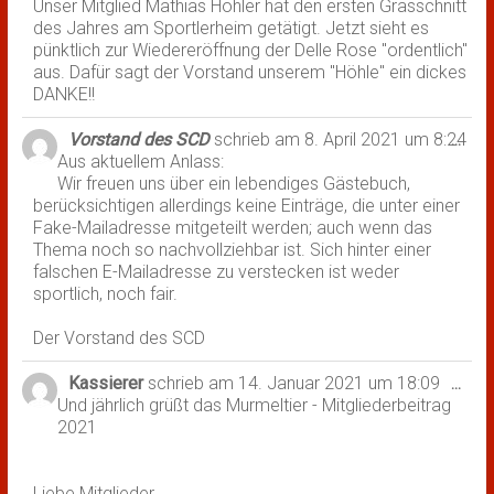
Unser Mitglied Mathias Höhler hat den ersten Grasschnitt
des Jahres am Sportlerheim getätigt. Jetzt sieht es
pünktlich zur Wiedereröffnung der Delle Rose "ordentlich"
aus. Dafür sagt der Vorstand unserem "Höhle" ein dickes
DANKE!!
Vorstand des SCD
schrieb am
8. April 2021
um
8:24
Dies
...
Aus aktuellem Anlass:
Met
Wir freuen uns über ein lebendiges Gästebuch,
ein-
berücksichtigen allerdings keine Einträge, die unter einer
Fake-Mailadresse mitgeteilt werden; auch wenn das
Thema noch so nachvollziehbar ist. Sich hinter einer
falschen E-Mailadresse zu verstecken ist weder
sportlich, noch fair.
Der Vorstand des SCD
Kassierer
schrieb am
14. Januar 2021
um
18:09
Dies
...
Und jährlich grüßt das Murmeltier - Mitgliederbeitrag
Met
2021
ein-
Liebe Mitglieder,