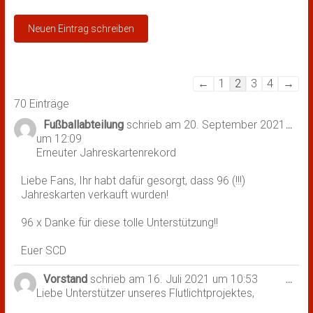
Navigation
←
1
2
3
4
→
der
70 Einträge
Gästebuchliste
Fußballabteilung
schrieb am
20. September 2021
Dies
...
um
12:09
Met
Erneuter Jahreskartenrekord
ein-
Liebe Fans, Ihr habt dafür gesorgt, dass 96 (!!!)
Jahreskarten verkauft wurden!
96 x Danke für diese tolle Unterstützung!!
Euer SCD
Vorstand
schrieb am
16. Juli 2021
um
10:53
Dies
...
Liebe Unterstützer unseres Flutlichtprojektes,
Met
ein-