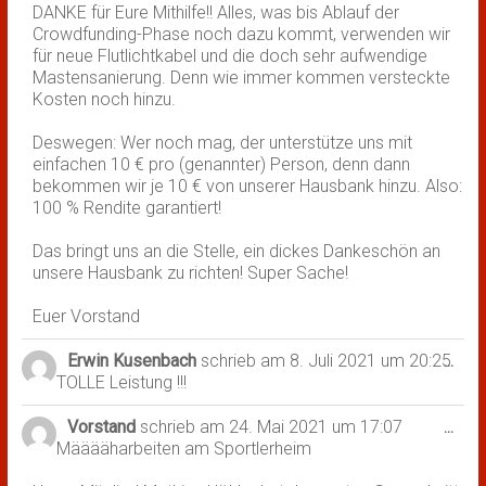
DANKE für Eure Mithilfe!! Alles, was bis Ablauf der
Crowdfunding-Phase noch dazu kommt, verwenden wir
für neue Flutlichtkabel und die doch sehr aufwendige
Mastensanierung. Denn wie immer kommen versteckte
Kosten noch hinzu.
Deswegen: Wer noch mag, der unterstütze uns mit
einfachen 10 € pro (genannter) Person, denn dann
bekommen wir je 10 € von unserer Hausbank hinzu. Also:
100 % Rendite garantiert!
Das bringt uns an die Stelle, ein dickes Dankeschön an
unsere Hausbank zu richten! Super Sache!
Euer Vorstand
Erwin Kusenbach
schrieb am
8. Juli 2021
um
20:25
Dies
...
TOLLE Leistung !!!
Met
ein-
Vorstand
schrieb am
24. Mai 2021
um
17:07
Dies
...
Määääharbeiten am Sportlerheim
Met
ein-