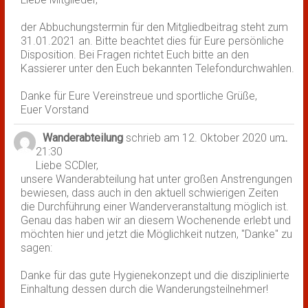
der Abbuchungstermin für den Mitgliedbeitrag steht zum
31.01.2021 an. Bitte beachtet dies für Eure persönliche
Disposition. Bei Fragen richtet Euch bitte an den
Kassierer unter den Euch bekannten Telefondurchwahlen.
Danke für Eure Vereinstreue und sportliche Grüße,
Euer Vorstand
Wanderabteilung
schrieb am
12. Oktober 2020
um
Dies
...
21:30
Met
Liebe SCDler,
ein-
unsere Wanderabteilung hat unter großen Anstrengungen
bewiesen, dass auch in den aktuell schwierigen Zeiten
die Durchführung einer Wanderveranstaltung möglich ist.
Genau das haben wir an diesem Wochenende erlebt und
möchten hier und jetzt die Möglichkeit nutzen, "Danke" zu
sagen:
Danke für das gute Hygienekonzept und die disziplinierte
Einhaltung dessen durch die Wanderungsteilnehmer!