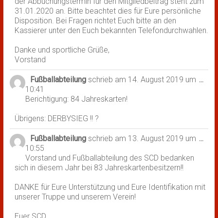
der Abbuchungstermin für den Mitgliedbeitrag steht zum
31.01.2020 an. Bitte beachtet dies für Eure persönliche
Disposition. Bei Fragen richtet Euch bitte an den
Kassierer unter den Euch bekannten Telefondurchwahlen.
Danke und sportliche Grüße,
Vorstand
Fußballabteilung
schrieb am
14. August 2019
um
Dies
...
10:41
Met
Berichtigung: 84 Jahreskarten!
ein-
Übrigens: DERBYSIEG !! ?
Fußballabteilung
schrieb am
13. August 2019
um
Dies
...
10:55
Met
Vorstand und Fußballabteilung des SCD bedanken
ein-
sich in diesem Jahr bei 83 Jahreskartenbesitzern!!
DANKE für Eure Unterstützung und Eure Identifikation mit
unserer Truppe und unserem Verein!
Euer SCD