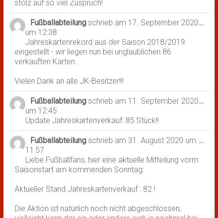
stolz auf so viel Zuspruch!
Fußballabteilung
schrieb am
17. September 2020
Dies
...
um
12:38
Met
Jahreskartenrekord aus der Saison 2018/2019
ein-
eingestellt - wir liegen nun bei unglaublichen 86
verkauften Karten.
Vielen Dank an alle JK-Besitzer!!!
Fußballabteilung
schrieb am
11. September 2020
Dies
...
um
12:45
Met
Update Jahreskartenverkauf: 85 Stück!!
ein-
Fußballabteilung
schrieb am
31. August 2020
um
Dies
...
11:57
Met
Liebe Fußballfans, hier eine aktuelle Mitteilung vorm
ein-
Saisonstart am kommenden Sonntag:
Aktueller Stand Jahreskartenverkauf : 82 !
Die Aktion ist natürlich noch nicht abgeschlossen;