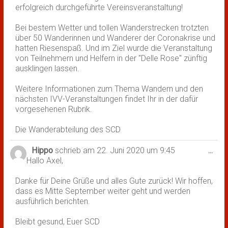
erfolgreich durchgeführte Vereinsveranstaltung!
Bei bestem Wetter und tollen Wanderstrecken trotzten
über 50 Wanderinnen und Wanderer der Coronakrise und
hatten Riesenspaß. Und im Ziel wurde die Veranstaltung
von Teilnehmern und Helfern in der "Delle Rose" zünftig
ausklingen lassen.
Weitere Informationen zum Thema Wandern und den
nächsten IVV-Veranstaltungen findet Ihr in der dafür
vorgesehenen Rubrik.
Die Wanderabteilung des SCD
Hippo
schrieb am
22. Juni 2020
um
9:45
Dies
...
Hallo Axel,
Met
ein-
Danke für Deine Grüße und alles Gute zurück! Wir hoffen,
dass es Mitte September weiter geht und werden
ausführlich berichten.
Bleibt gesund, Euer SCD