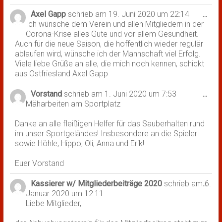
Axel Gapp
schrieb am
19. Juni 2020
um
22:14
Dies
...
Ich wünsche dem Verein und allen Mitgliedern in der
Met
Corona-Krise alles Gute und vor allem Gesundheit.
ein-
Auch für die neue Saison, die hoffentlich wieder regulär
ablaufen wird, wünsche ich der Mannschaft viel Erfolg.
Viele liebe Grüße an alle, die mich noch kennen, schickt
aus Ostfriesland Axel Gapp
Vorstand
schrieb am
1. Juni 2020
um
7:53
Dies
...
Mäharbeiten am Sportplatz
Met
ein-
Danke an alle fleißigen Helfer für das Sauberhalten rund
im unser Sportgeländes! Insbesondere an die Spieler
sowie Höhle, Hippo, Oli, Anna und Erik!
Euer Vorstand
Kassierer w/ Mitgliederbeiträge 2020
schrieb am
6.
Dies
...
Januar 2020
um
12:11
Met
Liebe Mitglieder,
ein-