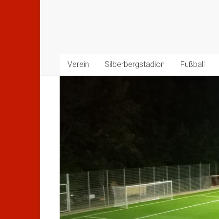
Verein
Silberbergstadion
Fußball